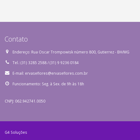
Endereço:
Rua Oscar Trompowisk número 800, Gutierrez - BH/MG
Tel.:
(31) 3285 2588 / (31) 9 9236 0184
E-mail:
ervaseflores@ervaseflores.com.br
Funcionamento:
Seg. à Sex. de 9h às 18h
CNPJ: 062.942741.0050
G4 Soluções