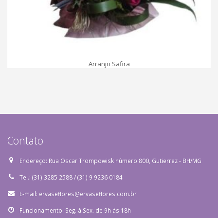
afira
Arranjo Estrela
Contato
Endereço:
Rua Oscar Trompowisk número 800, Gutierrez - BH/MG
Tel.:
(31) 3285 2588 / (31) 9 9236 0184
E-mail:
ervaseflores@ervaseflores.com.br
Funcionamento:
Seg. à Sex. de 9h às 18h