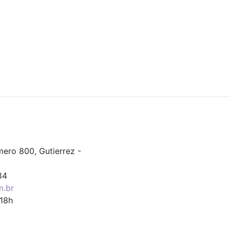
ero 800, Gutierrez -
84
m.br
 18h