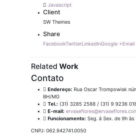
Javascript
Client
SW Themes
Share
Facebook
Twitter
LinkedIn
Google +
Email
Related
Work
Contato
Endereço:
Rua Oscar Trompowisk núm
BH/MG
Tel.:
(31) 3285 2588 / (31) 9 9236 01
E-mail:
ervaseflores@ervaseflores.co
Funcionamento:
Seg. à Sex. de 9h às
CNPJ: 062.942741.0050