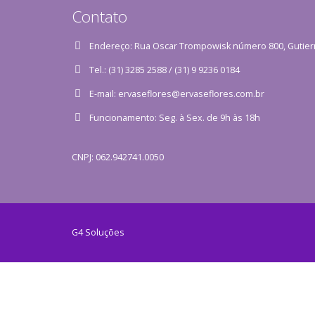
Contato
Endereço:
Rua Oscar Trompowisk número 800, Gutier
Tel.:
(31) 3285 2588 / (31) 9 9236 0184
E-mail:
ervaseflores@ervaseflores.com.br
Funcionamento:
Seg. à Sex. de 9h às 18h
CNPJ: 062.942741.0050
G4 Soluções