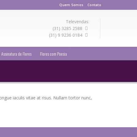
Quem Somos
Contato
Televendas:
(31) 3285 2588
(31) 9 9236 0184
Assinatura de Flores
Flores com Poesia
ongue iaculis vitae at risus. Nullam tortor nunc,